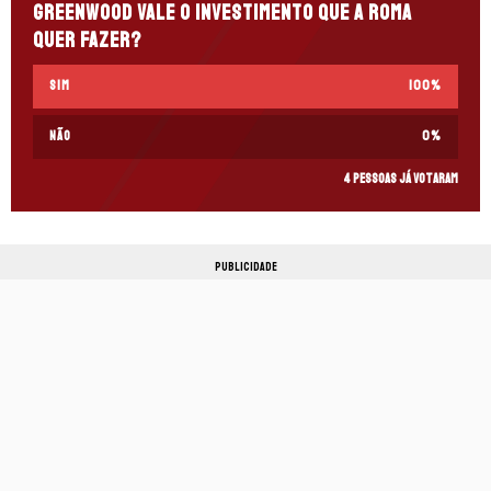
Greenwood vale o investimento que a Roma
quer fazer?
Sim
100
%
Não
0
%
4 pessoas já votaram
PUBLICIDADE