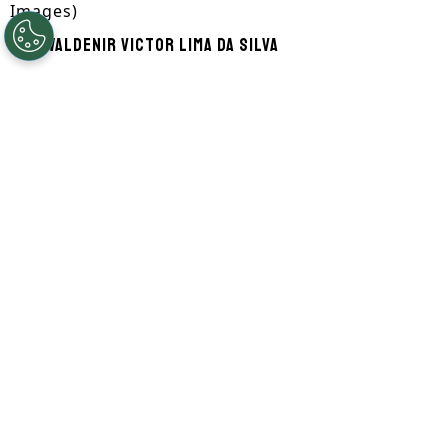
Images)
Por
Waldenir Victor Lima Da Silva
Segue a gente no Google!
O meio-campista Mason Greenwood era
alvo de disputa entre potências do
futebol mundial. Nas últimas semanas,
Al-
Ahli
e Fenerbahçe entraram em rota de
colisão pela sua aquisição nesta janela de
transferências.
Após dias de rumores em relação ao seu