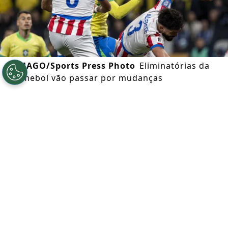
©
IMAGO/Sports Press Photo
Eliminatórias da
Conmebol vão passar por mudanças
Por
Lurian Schultz
Segue a gente no Google!
Eliminado da
Copa do Mundo
de 2026, o
Brasil
terá que jogar as Eliminatórias para
voltar ao torneio Mundial. Só que a
qualificatória passará por mudanças na