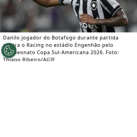
Danilo jogador do Botafogo durante partida
contra o Racing no estádio Engenhão pelo
campeonato Copa Sul-Americana 2026. Foto:
Thiago Ribeiro/AGIF
Por
Jessica Campos
Segue a gente no Google!
O Zenit precisou recalcular a rota e mudar
drasticamente os planos para esta janela
de transferências após Danilo decidir