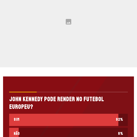
John Kennedy pode render no futebol
europeu?
Sim
92
%
Não
8
%