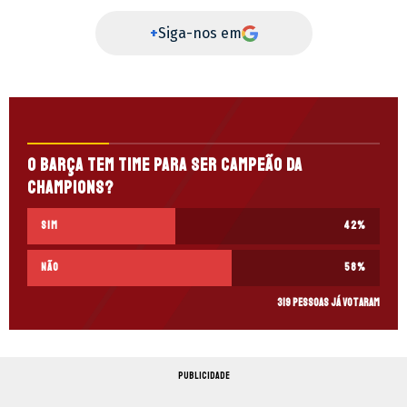
+
Siga-nos em
O Barça tem time para ser campeão da
Champions?
Sim
42
%
Não
58
%
319 pessoas já votaram
PUBLICIDADE