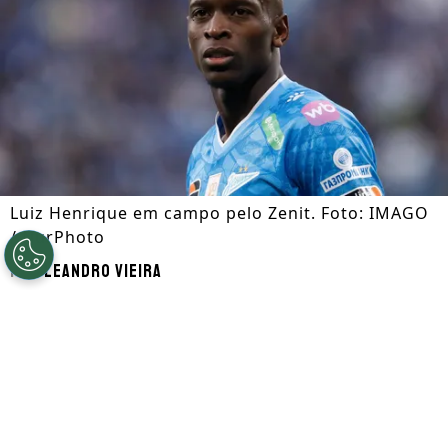
Luiz Henrique em campo pelo Zenit. Foto: IMAGO
/ NurPhoto
Por
Leandro Vieira
Segue a gente no Google!
Luiz Henrique
, que é alvo de
Botafogo
e
Flamengo
, está disposto a retornar ao