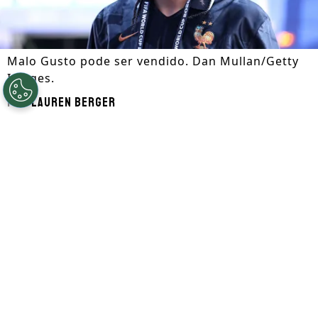
Malo Gusto pode ser vendido. Dan Mullan/Getty
Images.
Por
Lauren Berger
Segue a gente no Google!
Malo Gusto
pode ser vendido pelo
Chelsea
. Com a concorrência pela lateral
direita, o clube londrino colocou o francês
na lista de negociáveis nesta janela de
transferências.