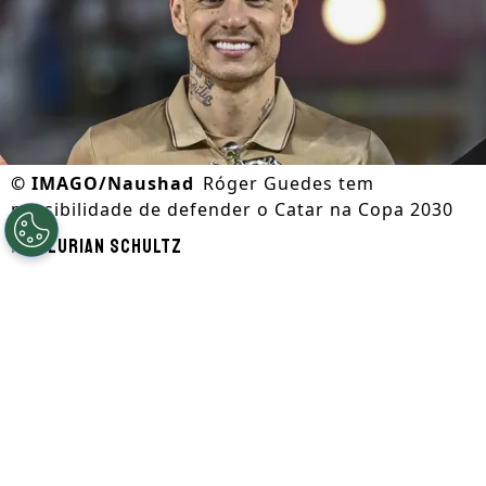
©
IMAGO/Naushad
Róger Guedes tem
possibilidade de defender o Catar na Copa 2030
Por
Lurian Schultz
Segue a gente no Google!
O atacante
Róger Guedes
, figura que
frequentemente é lembrada por clubes do
futebol brasileiro, vai assinar um novo