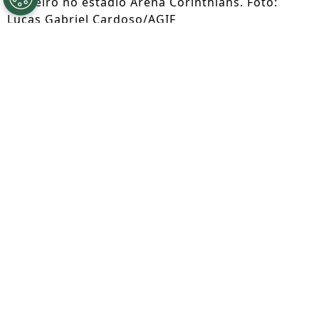
Cruzeiro no estádio Arena Corinthians. Foto:
Lucas Gabriel Cardoso/AGIF
Por
Lorena Camargo
Segue a gente no Google!
Nesta quinta-feira (06), o
Corinthians
voltou aos treinamentos no CT, iniciando a
preparação
para o confronto diante do
Santos.
O clássico está marcado para
domingo, às 16h, no Canindé, pela 15ª
rodada do
Brasileirão Feminino.
As Brabas retornaram às atividades
após