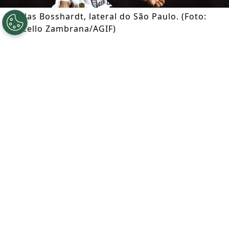
Nicolas Bosshardt, lateral do São Paulo. (Foto:
Marcello Zambrana/AGIF)
Por
Ian Gali
Segue a gente no Google!
Após se envolver em um acidente de
trânsito que resultou na morte de um
idoso de 84 anos, o lateral
Nicolas
Bosshardt
, de 19 anos, segue
normalmente no radar da
seleção da
Suíça
. Segundo apuração exclusiva do
Somos Fanáticos Brasil
, o episódio não