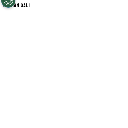
Por
Ian Gali
Segue a gente no Google!
O
Real Madrid
está muito próximo de
concluir a venda de
Gonzalo García
para o
Fulham
. Segundo informações do
programa El Partidazo de COPE, há um
acordo entre o clube merengue e a equipe
inglesa para a transferência do
centroavante por
70 milhões de euros
(R$
411 milhões na cotação atual).