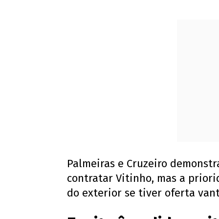
Palmeiras e Cruzeiro demonst
contratar Vitinho, mas a prior
do exterior se tiver oferta van