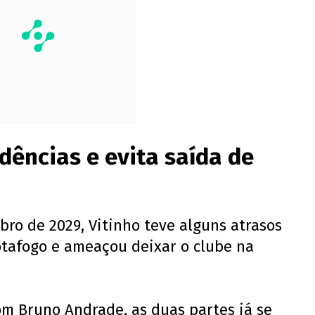
dências e evita saída de
ro de 2029, Vitinho teve alguns atrasos
tafogo e ameaçou deixar o clube na
om Bruno Andrade, as duas partes já se