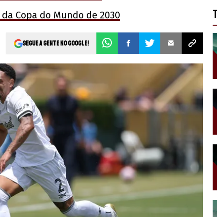
l da Copa do Mundo de 2030
Segue a gente no Google!