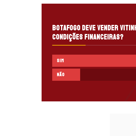
Botafogo deve vender Vitin
condições financeiras?
Sim
Não