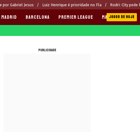
 por Gabriel Jesus
Luiz Henrique é prioridade no Fla
Rodri: City pede
 MADRID
BARCELONA
PREMIER LEAGUE
MANCHESTER CITY
JOGOS DE HOJE
PUBLICIDADE