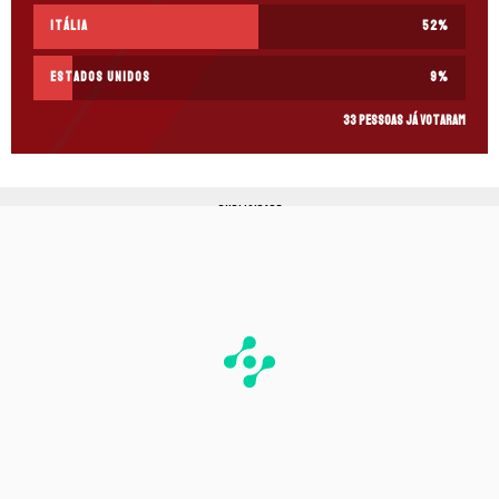
Itália
52
%
Estados Unidos
9
%
33 pessoas já votaram
PUBLICIDADE