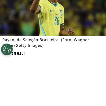
Rayan, da Seleção Brasileira. (Foto: Wagner
Meier/Getty Images)
Por
Ian Gali
Segue a gente no Google!
Rayan
entrou no radar do
Al-Hilal,
da
Arábia Saudita. Segundo informações do
GE, o clube definiu a saída de
Malcom
e