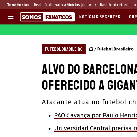
Tendências
:
Real dá ultimato a Vinícius Júnior
Rashford retorna ao
NOTÍCIAS RECENTES
COP
EUROPA
APOSTAS
CHAMPIONS LEAGUE
Melhores sites de apostas 2
FUTEBOL BRASILEIRO
Futebol Brasileiro
LIGUE 1
Últimas
Alvo do Barcelon
LA LIGA
CASAS DE APOSTAS
PREMIER LEAGUE
CÓDIGOS e OFERTAS
oferecido a gigan
SERIE A
APPS
BUNDESLIGA
RANKINGS
Atacante atua no futebol ch
LIGA PORTUGUESA
EUROPA LEAGUE
PAOK avança por Paulo Henri
Universidad Central precisa r