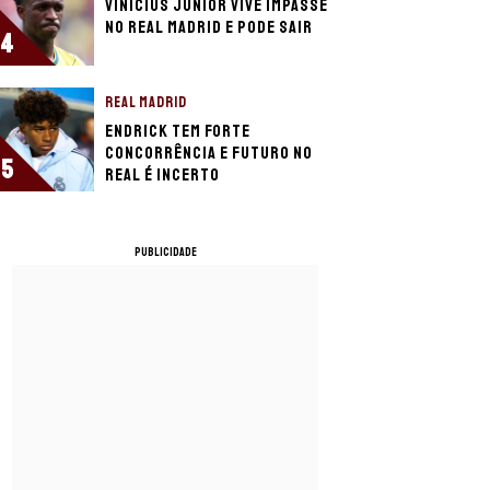
Vinicius Júnior vive impasse
no Real Madrid e pode sair
4
REAL MADRID
Endrick tem forte
concorrência e futuro no
5
Real é incerto
PUBLICIDADE