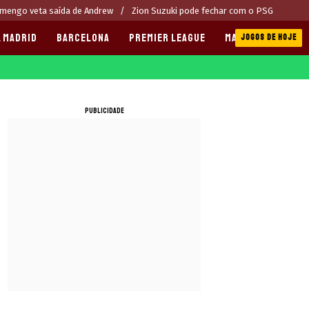
mengo veta saída de Andrew
Zion Suzuki pode fechar com o PSG
 MADRID
BARCELONA
PREMIER LEAGUE
MANCHESTER CITY
JOGOS DE HOJE
PUBLICIDADE