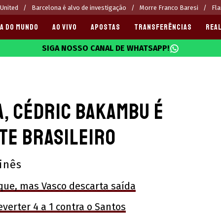
 United
Barcelona é alvo de investigação
Morre Franco Baresi
Fla
A DO MUNDO
AO VIVO
APOSTAS
TRANSFERÊNCIAS
REAL
SIGA NOSSO CANAL DE WHATSAPP!
025
a, Cédric Bakambu é
te brasileiro
inês
que, mas Vasco descarta saída
everter 4 a 1 contra o Santos