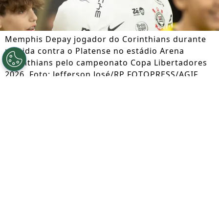
Memphis Depay jogador do Corinthians durante
partida contra o Platense no estádio Arena
Corinthians pelo campeonato Copa Libertadores
2026. Foto: Jefferson José/RP FOTOPRESS/AGIF
Por
Jessica Campos
Segue a gente no Google!
A negociação entre Corinthians e
Memphis Depay segue dando o que falar.
O atacante aceitou reduzir seu salário
para cerca de R$ 2 milhões mensais, mas