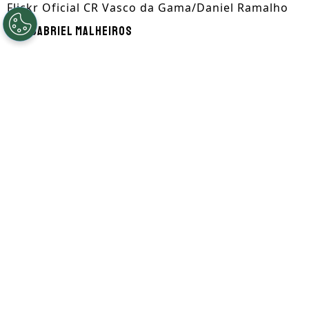
Flickr Oficial CR Vasco da Gama/Daniel Ramalho
Por
Gabriel Malheiros
Segue a gente no Google!
Quem pode ser vendido no
Vasco?
O
Vasco
vai receber entre
R$ 250 milhões
e R$ 270 milhões
como aporte da 777
Partners. A quantia vai ser toda investida
para a construção de uma equipe mais
forte e que passe menos perrengue.