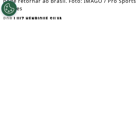
pode retornar ao Brasil. Foto: IMAGO / Pro Sports
Images
Por
Luiz Henrique Silva
Segue a gente no Google!
O atacante
Deivid Washington
surgiu no
Santos
como um dos atacantes mais
promissores da sua geração. Não demorou
muito para o
Chelsea
investir 15 milhões
de euros (R$ 79 milhões) e garantir a sua
contratação em 2023.
Contudo, desde que chegou ao time