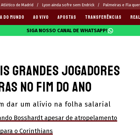
 Atlético de Madrid
Lyon ainda sofre sem Endrick
Palmeiras e Fla que
A DO MUNDO
AO VIVO
APOSTAS
TRANSFERÊNCIAS
REAL
SIGA NOSSO CANAL DE WHATSAPP!
025
Dois grandes jogadores
ras no fim do ano
 dar um alívio na folha salarial
ando Bosshardt apesar de atropelamento
 para o Corinthians