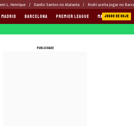
rem L. Henrique
Danilo Santos no Atalanta
Rodri aceita jogar no Barc
 MADRID
BARCELONA
PREMIER LEAGUE
MANCHESTER CITY
JOGOS DE HOJE
PUBLICIDADE