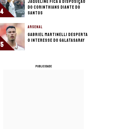
Jaqueline fica à disposição
do Corinthians diante do
4
Santos
ARSENAL
Gabriel Martinelli desperta
o interesse do Galatasaray
5
PUBLICIDADE