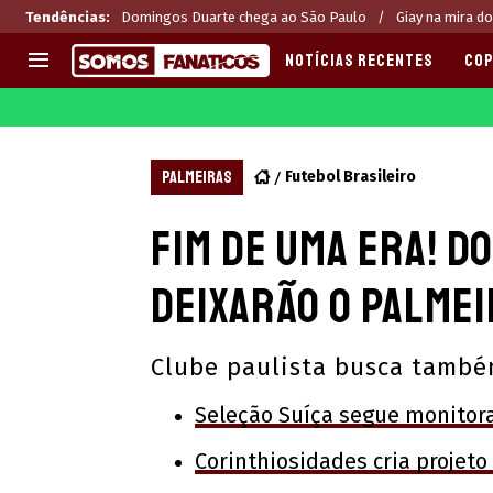
Tendências
:
Domingos Duarte chega ao São Paulo
Giay na mira do
NOTÍCIAS RECENTES
COP
EUROPA
APOSTAS
CHAMPIONS LEAGUE
Melhores sites de apostas 2
PALMEIRAS
Futebol Brasileiro
LIGUE 1
Últimas
Fim de uma era! 
LA LIGA
CASAS DE APOSTAS
PREMIER LEAGUE
CÓDIGOS e OFERTAS
deixarão o Palmei
SERIE A
APPS
BUNDESLIGA
RANKINGS
Clube paulista busca também
LIGA PORTUGUESA
EUROPA LEAGUE
Seleção Suíça segue monitor
Corinthiosidades cria projeto