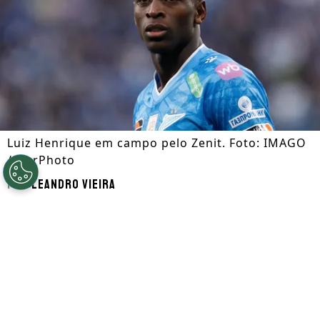
Luiz Henrique em campo pelo Zenit. Foto: IMAGO
/ NurPhoto
Por
Leandro Vieira
Segue a gente no Google!
Luiz Henrique
, que é alvo de
Botafogo
e
Flamengo
, está disposto a retornar ao