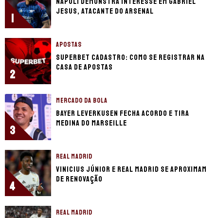
Napoli demonstra interesse em Gabriel
Jesus, atacante do Arsenal
1
APOSTAS
Superbet cadastro: Como se registrar na
casa de apostas
2
MERCADO DA BOLA
Bayer Leverkusen fecha acordo e tira
Medina do Marseille
3
REAL MADRID
Vinicius Júnior e Real Madrid se aproximam
de renovação
4
REAL MADRID