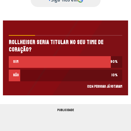
Rollheiser seria titular no seu time de
coração?
Sim
90
%
Não
10
%
1324 pessoas já votaram
PUBLICIDADE