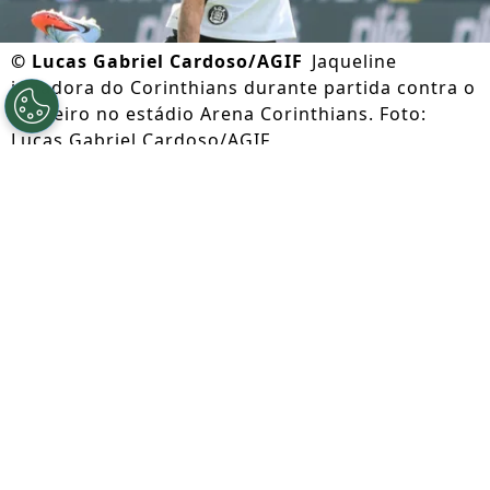
©
Lucas Gabriel Cardoso/AGIF
Jaqueline
jogadora do Corinthians durante partida contra o
Cruzeiro no estádio Arena Corinthians. Foto:
Lucas Gabriel Cardoso/AGIF
Por
Lorena Camargo
Segue a gente no Google!
Nesta quinta-feira (06), o
Corinthians
voltou aos treinamentos no CT, iniciando a
preparação
para o confronto diante do
Santos.
O clássico está marcado para
domingo, às 16h, no Canindé, pela 15ª