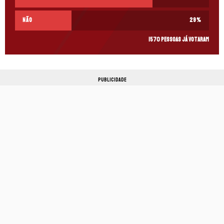
Não
29
%
1570 pessoas já votaram
PUBLICIDADE