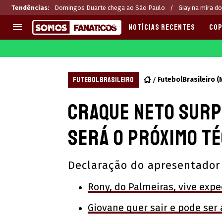
Tendências
:
Domingos Duarte chega ao São Paulo
Giay na mira do
NOTÍCIAS RECENTES
COP
EUROPA
APOSTAS
CHAMPIONS LEAGUE
Melhores sites de apostas 2
FUTEBOL BRASILEIRO
FutebolBrasileiro 
LIGUE 1
Últimas
Craque Neto surp
LA LIGA
CASAS DE APOSTAS
PREMIER LEAGUE
CÓDIGOS e OFERTAS
será o próximo té
SERIE A
APPS
BUNDESLIGA
RANKINGS
Declaração do apresentador
LIGA PORTUGUESA
EUROPA LEAGUE
Rony, do Palmeiras, vive expe
Giovane quer sair e pode ser