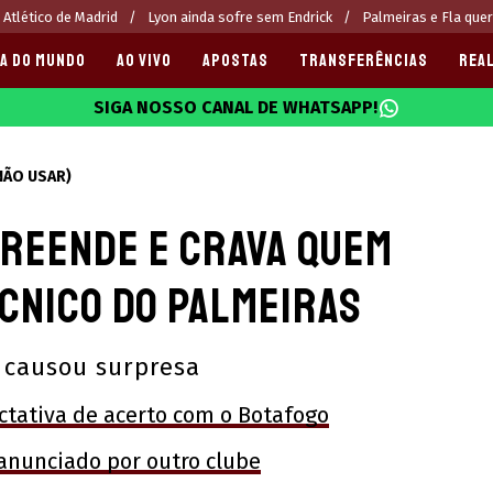
 Atlético de Madrid
Lyon ainda sofre sem Endrick
Palmeiras e Fla que
A DO MUNDO
AO VIVO
APOSTAS
TRANSFERÊNCIAS
REAL
SIGA NOSSO CANAL DE WHATSAPP!
025
(NÃO USAR)
reende e crava quem
cnico do Palmeiras
 causou surpresa
ctativa de acerto com o Botafogo
 anunciado por outro clube