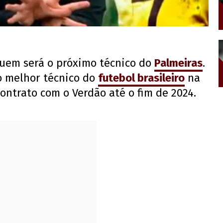
uem será o próximo técnico do
Palmeiras
.
o melhor técnico do
futebol brasileiro
na
contrato com o Verdão até o fim de 2024.