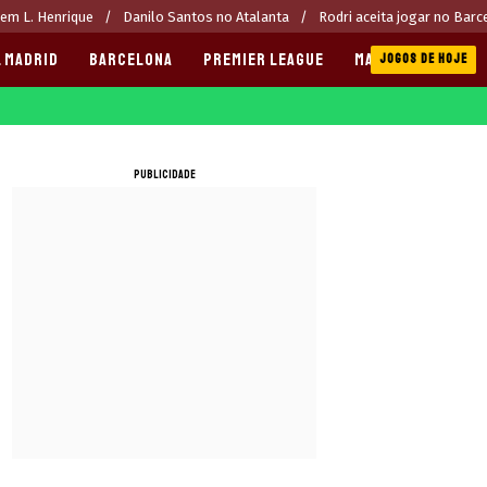
rem L. Henrique
Danilo Santos no Atalanta
Rodri aceita jogar no Barc
 MADRID
BARCELONA
PREMIER LEAGUE
MANCHESTER CITY
JOGOS DE HOJE
PUBLICIDADE