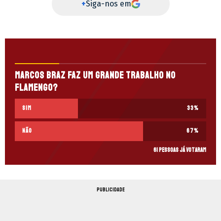
+
Siga-nos em
Marcos Braz faz um grande trabalho no
Flamengo?
Sim
33
%
Não
67
%
61 pessoas já votaram
PUBLICIDADE