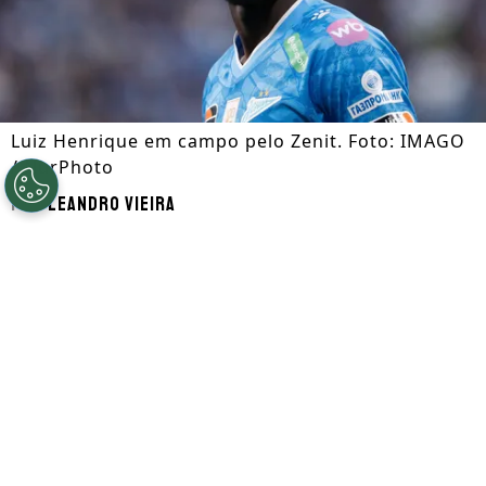
Luiz Henrique em campo pelo Zenit. Foto: IMAGO
/ NurPhoto
Por
Leandro Vieira
Segue a gente no Google!
Luiz Henrique
, que é alvo de
Botafogo
e
Flamengo
, está disposto a retornar ao
futebol brasileiro nesta janela de
transferências. Atualmente, o jogador