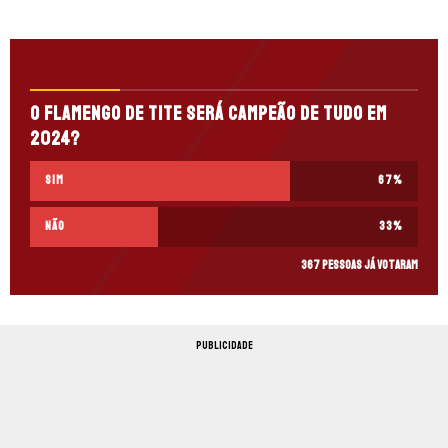
O Flamengo de Tite será campeão de tudo em
2024?
Sim
67
%
Não
33
%
367 pessoas já votaram
PUBLICIDADE