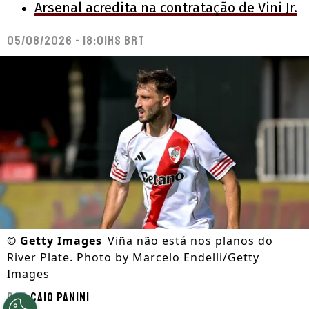
Arsenal acredita na contratação de Vini Jr.
05/08/2026 - 18:01hs BRT
©
Getty Images
Viña não está nos planos do
River Plate. Photo by Marcelo Endelli/Getty
Images
Por
Caio Panini