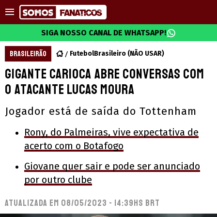
SIGA NOSSO CANAL DE WHATSAPP!
BRASILEIRÃO
FutebolBrasileiro (NÃO USAR)
Gigante carioca abre conversas com
o atacante Lucas Moura
Jogador está de saída do Tottenham
Rony, do Palmeiras, vive expectativa de
acerto com o Botafogo
Giovane quer sair e pode ser anunciado
por outro clube
Atualizada em
08/05/2023 - 14:39hs BRT