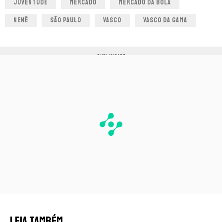
JUVENTUDE
MERCADO
MERCADO DA BOLA
NENÊ
SÃO PAULO
VASCO
VASCO DA GAMA
PUBLICIDADE
LEIA TAMBÉM