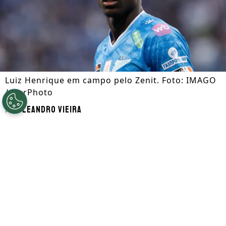
Luiz Henrique em campo pelo Zenit. Foto: IMAGO
/ NurPhoto
Por
Leandro Vieira
Segue a gente no Google!
Luiz Henrique
, que é alvo de
Botafogo
e
Flamengo
, está disposto a retornar ao
futebol brasileiro nesta janela de