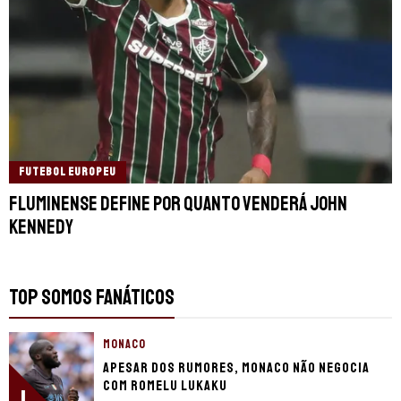
FUTEBOL EUROPEU
Fluminense define por quanto venderá John
Kennedy
TOP SOMOS FANÁTICOS
MONACO
Apesar dos rumores, Monaco não negocia
com Romelu Lukaku
1