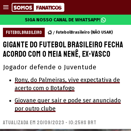
SIGA NOSSO CANAL DE WHATSAPP!
FUTEBOL BRASILEIRO
FutebolBrasileiro (NÃO USAR)
Gigante do futebol brasileiro fecha
acordo com o meia Nenê, ex-Vasco
Jogador defende o Juventude
Rony, do Palmeiras, vive expectativa de
acerto com o Botafogo
Giovane quer sair e pode ser anunciado
por outro clube
Atualizada em
20/09/2023 - 10:25hs BRT