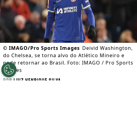
©
IMAGO/Pro Sports Images
Deivid Washington,
do Chelsea, se torna alvo do Atlético Mineiro e
pode retornar ao Brasil. Foto: IMAGO / Pro Sports
Images
Por
Luiz Henrique Silva
Segue a gente no Google!
O atacante
Deivid Washington
surgiu no
Santos
como um dos atacantes mais