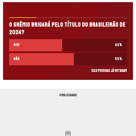
O Grêmio brigará pelo título do Brasileirão de
2024?
Sim
45
%
Não
55
%
502 pessoas já votaram
PUBLICIDADE