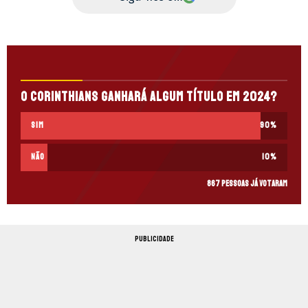
O Corinthians ganhará algum título em 2024?
Sim
90
%
Não
10
%
867 pessoas já votaram
PUBLICIDADE