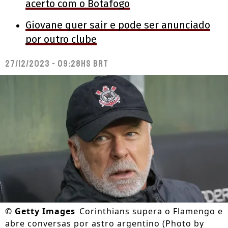
acerto com o Botafogo
Giovane quer sair e pode ser anunciado
por outro clube
27/12/2023 - 09:28hs BRT
©
Getty Images
Corinthians supera o Flamengo e
abre conversas por astro argentino (Photo by