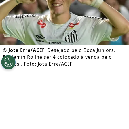
©
Jota Erre/AGIF
Desejado pelo Boca Juniors,
Benjamín Rollheiser é colocado à venda pelo
Santos . Foto: Jota Erre/AGIF
Por
Luiz Henrique Silva
Segue a gente no Google!
O
Santos
investiu 11 milhões de euros (R$
64 milhões) para tirar
Benjamín Rollheiser