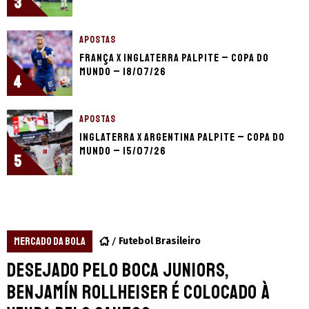
3
APOSTAS
França x Inglaterra palpite – Copa do
Mundo – 18/07/26
4
APOSTAS
Inglaterra x Argentina palpite – Copa do
Mundo – 15/07/26
5
MERCADO DA BOLA
Futebol Brasileiro
Desejado pelo Boca Juniors,
Benjamín Rollheiser é colocado à