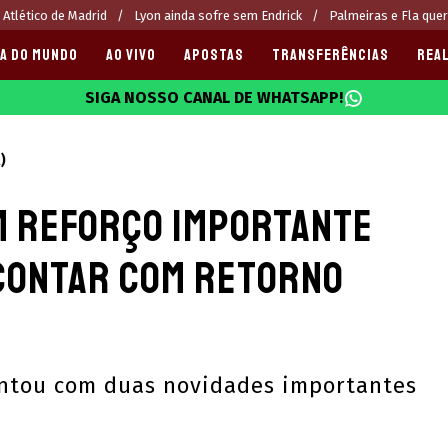
 Atlético de Madrid
Lyon ainda sofre sem Endrick
Palmeiras e Fla que
A DO MUNDO
AO VIVO
APOSTAS
TRANSFERÊNCIAS
REAL
SIGA NOSSO CANAL DE WHATSAPP!
025
)
m reforço importante
 contar com retorno
contou com duas novidades importantes