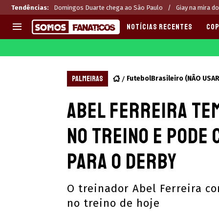
Tendências
:
Domingos Duarte chega ao São Paulo
Giay na mira do
NOTÍCIAS RECENTES
COP
EUROPA
APOSTAS
CHAMPIONS LEAGUE
Melhores sites de apostas 2
PALMEIRAS
FutebolBrasileiro (NÃO USAR
LIGUE 1
Últimas
Abel Ferreira te
LA LIGA
CASAS DE APOSTAS
PREMIER LEAGUE
CÓDIGOS e OFERTAS
no treino e pode
SERIE A
APPS
BUNDESLIGA
RANKINGS
para o Derby
LIGA PORTUGUESA
EUROPA LEAGUE
O treinador Abel Ferreira 
no treino de hoje