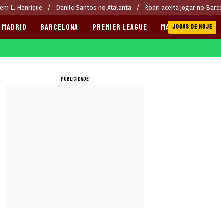
rem L. Henrique
Danilo Santos no Atalanta
Rodri aceita jogar no Barc
 MADRID
BARCELONA
PREMIER LEAGUE
MANCHESTER CITY
JOGOS DE HOJE
PUBLICIDADE