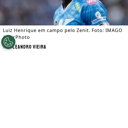
Luiz Henrique em campo pelo Zenit. Foto: IMAGO
/ NurPhoto
Por
Leandro Vieira
Segue a gente no Google!
Luiz Henrique
, que é alvo de
Botafogo
e
Flamengo
, está disposto a retornar ao
futebol brasileiro nesta janela de
transferências. Atualmente, o jogador
defende as cores do
Zenit
, considerado o