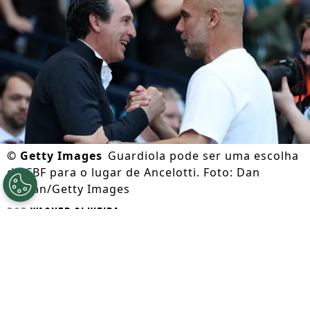
©
Getty Images
Guardiola pode ser uma escolha
da CBF para o lugar de Ancelotti. Foto: Dan
Mullan/Getty Images
Por
Wagner Oliveira
Segue a gente no Google!
Antes de qualquer coisa,
Ancelotti está na