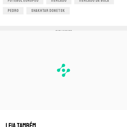
FUTEBOL EUROPEU
MERCADO
MERCADO DA BOLA
PEDRO
SHAKHTAR DONETSK
PUBLICIDADE
LEIA TAMBÉM