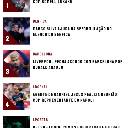
com Romelu Lukaku
1
BENFICA
Marco Silva ajuda na reformulação do
elenco do Benfica
2
BARCELONA
Liverpool fecha acordo com Barcelona por
Ronald Araújo
3
ARSENAL
Agente de Gabriel Jesus realiza reunião
com representante do Napoli
4
APOSTAS
bet365 login: como se registrar e entrar