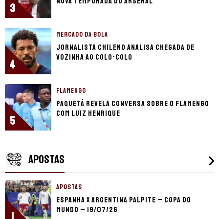
nova temporada do Arsenal
3
MERCADO DA BOLA
Jornalista chileno analisa chegada de
Vozinha ao Colo-Colo
4
FLAMENGO
Paquetá revela conversa sobre o Flamengo
com Luiz Henrique
5
APOSTAS
APOSTAS
Espanha x Argentina palpite – Copa do
Mundo – 19/07/26
1