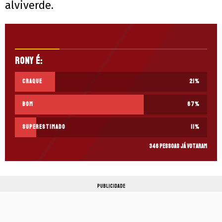
alviverde.
Rony é:
Craque
21
%
Bom
67
%
Superestimado
11
%
346 pessoas já votaram
PUBLICIDADE