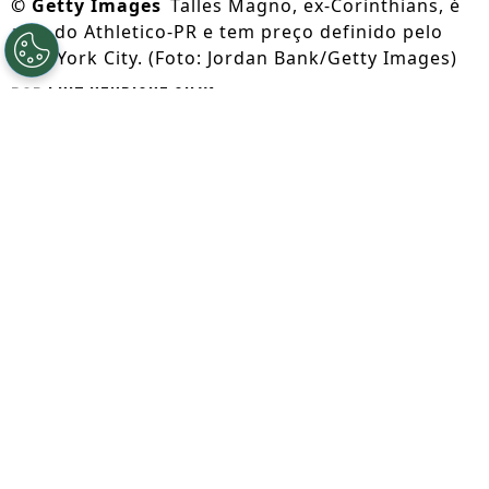
©
Getty Images
Talles Magno, ex-Corinthians, é
alvo do Athletico-PR e tem preço definido pelo
New York City. (Foto: Jordan Bank/Getty Images)
Por
Luiz Henrique Silva
Segue a gente no Google!
Talles Magno vive um bom momento no
New York City após deixar o Corinthians
no final do ano passado. O atleta é um dos
jogadores com mais participações em gols
pelo clube norte-americano e começa a
ser cotado para retornar ao Brasil.