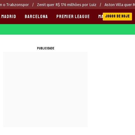
om o Trabzonspor
Zenit quer R$ 176 milhões por Luiz
Aston Villa quer 
 MADRID
BARCELONA
PREMIER LEAGUE
MANCHESTER CITY
JOGOS DE HOJE
PUBLICIDADE