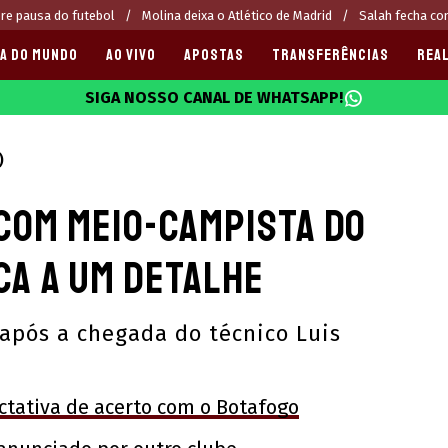
re pausa do futebol
Molina deixa o Atlético de Madrid
Salah fecha c
A DO MUNDO
AO VIVO
APOSTAS
TRANSFERÊNCIAS
REAL
SIGA NOSSO CANAL DE WHATSAPP!
025
)
 com meio-campista do
ica a um detalhe
 após a chegada do técnico Luis
ctativa de acerto com o Botafogo