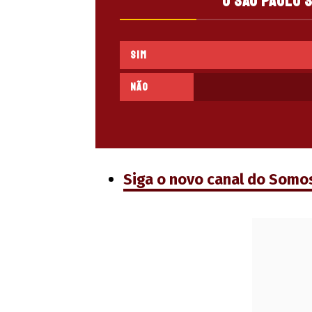
O São Paulo 
Sim
Não
Siga o novo canal do Somo