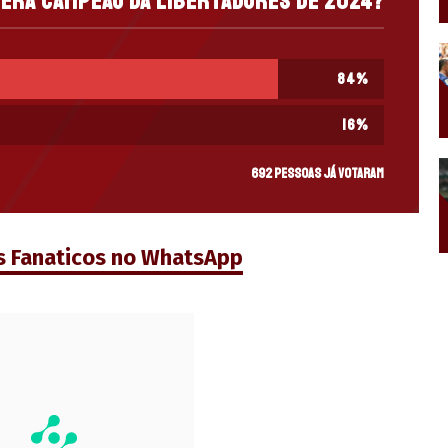
será campeão da Libertadores de 2024?
84
%
16
%
692 pessoas já votaram
s Fanaticos no WhatsApp