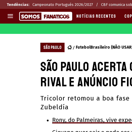
Tendências
:
Campeonato Português 2026/2027
CBF comunica sob
NOTÍCIAS RECENTES
COP
EUROPA
APOSTAS
CHAMPIONS LEAGUE
Melhores sites de apostas 2
SÃO PAULO
FutebolBrasileiro (NÃO USAR
LIGUE 1
Últimas
São Paulo acerta
LA LIGA
CASAS DE APOSTAS
PREMIER LEAGUE
CÓDIGOS e OFERTAS
rival e anúncio f
SERIE A
APPS
BUNDESLIGA
RANKINGS
Tricolor retomou a boa fase
LIGA PORTUGUESA
Zubeldía
EUROPA LEAGUE
Rony, do Palmeiras, vive expe