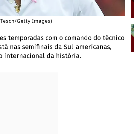
 Tesch/Getty Images)
es temporadas com o comando do técnico
stá nas semifinais da Sul-americanas,
o internacional da história.