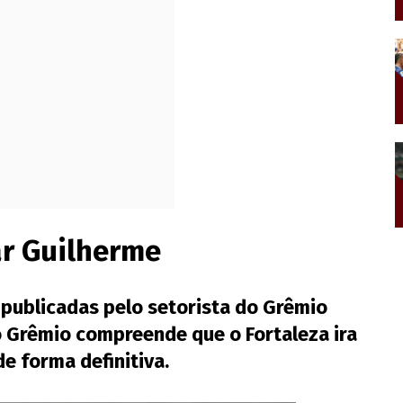
ar Guilherme
publicadas pelo setorista do Grêmio
 o Grêmio compreende que o Fortaleza ira
e forma definitiva.