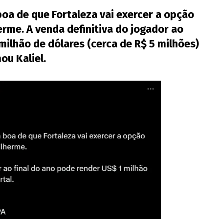
oa de que Fortaleza vai exercer a opção
rme. A venda definitiva do jogador ao
milhão de dólares (cerca de R$ 5 milhões)
ou Kaliel.