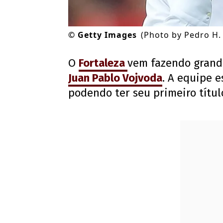
©
Getty Images
(Photo by Pedro H.
O
Fortaleza
vem fazendo grand
Juan Pablo Vojvoda
. A equipe e
podendo ter seu primeiro títul