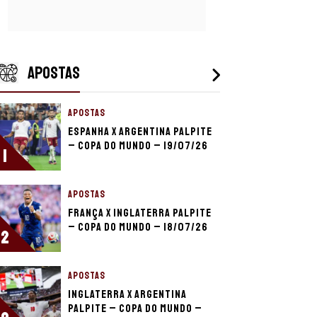
APOSTAS
APOSTAS
Espanha x Argentina palpite
– Copa do Mundo – 19/07/26
1
APOSTAS
França x Inglaterra palpite
– Copa do Mundo – 18/07/26
2
APOSTAS
Inglaterra x Argentina
palpite – Copa do Mundo –