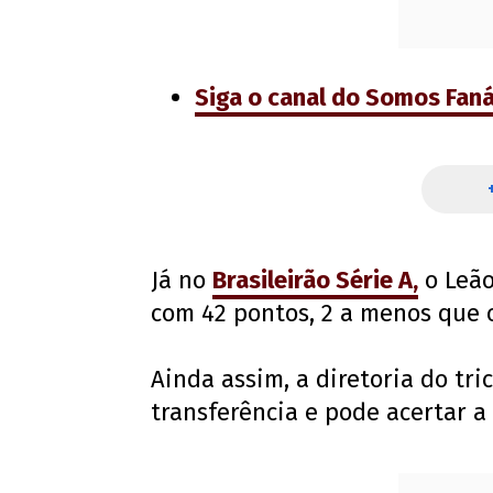
Siga o canal do Somos Fan
Já no
Brasileirão Série A,
o Leão
com 42 pontos, 2 a menos que o
Ainda assim, a diretoria do tr
transferência e pode acertar 