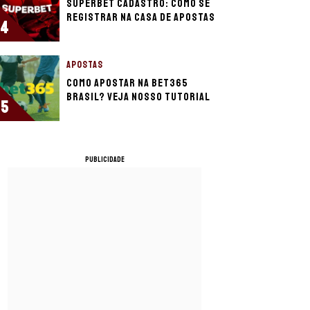
Superbet cadastro: Como se
registrar na casa de apostas
4
APOSTAS
Como apostar na Bet365
Brasil? Veja nosso tutorial
5
PUBLICIDADE