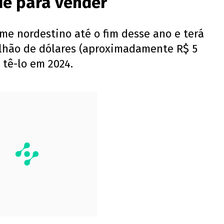
de para vender
me nordestino até o fim desse ano e terá
lhão de dólares (aproximadamente R$ 5
 tê-lo em 2024.