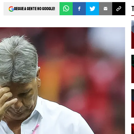
Segue a gente no Google!