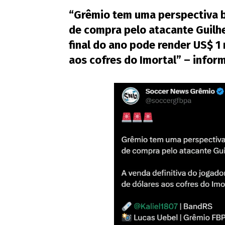
“Grêmio tem uma perspectiva b
de compra pelo atacante Guilhe
final do ano pode render US$ 1 
aos cofres do Imortal” – inform