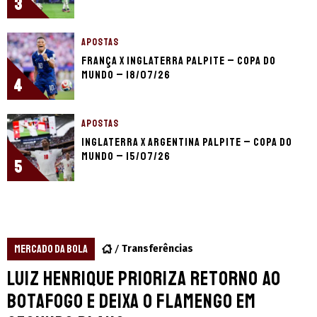
3
APOSTAS
França x Inglaterra palpite – Copa do
Mundo – 18/07/26
4
APOSTAS
Inglaterra x Argentina palpite – Copa do
Mundo – 15/07/26
5
MERCADO DA BOLA
Transferências
Luiz Henrique prioriza retorno ao
Botafogo e deixa o Flamengo em