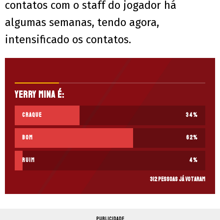
contatos com o staff do jogador há
algumas semanas, tendo agora,
intensificado os contatos.
Yerry Mina é:
Craque
34
%
Bom
62
%
Ruim
4
%
312 pessoas já votaram
PUBLICIDADE