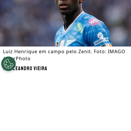
Luiz Henrique em campo pelo Zenit. Foto: IMAGO
/ NurPhoto
Por
Leandro Vieira
Segue a gente no Google!
Luiz Henrique
, que é alvo de
Botafogo
e
Flamengo
, está disposto a retornar ao
futebol brasileiro nesta janela de