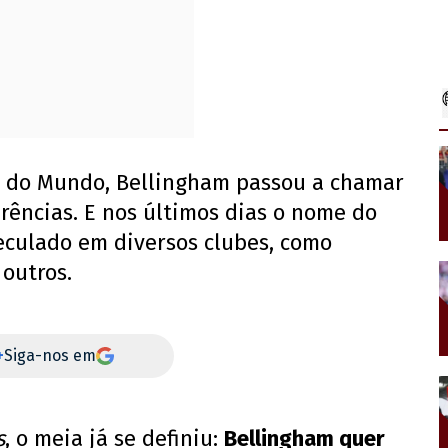
 do Mundo, Bellingham passou a chamar
rências. E nos últimos dias o nome do
culado em diversos clubes, como
outros.
+
Siga-nos em
s
, o meia já se definiu:
Bellingham quer