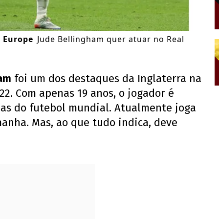
 Europe
Jude Bellingham quer atuar no Real
ham
foi um dos destaques da Inglaterra na
2. Com apenas 19 anos, o jogador é
as do futebol mundial. Atualmente joga
anha. Mas, ao que tudo indica, deve