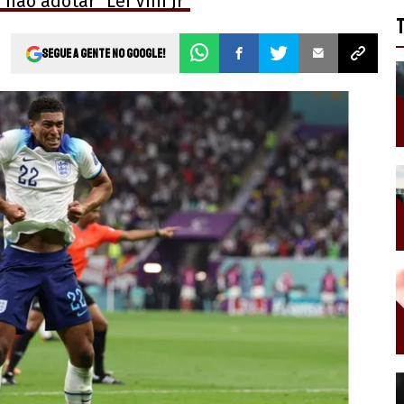
não adotar "Lei Vini Jr"
Segue a gente no Google!