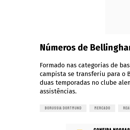
Números de Bellingh
Formado nas categorias de bas
campista se transferiu para o
duas temporadas no clube alemã
assistências.
BORUSSIA DORTMUND
MERCADO
REA