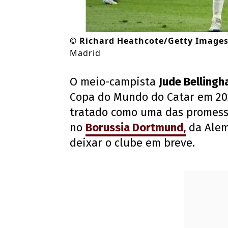
©
Richard Heathcote/Getty Images
Madrid
O meio-campista
Jude Belling
Copa do Mundo do Catar em 202
tratado como uma das promess
no
Borussia Dortmund,
da Alem
deixar o clube em breve.