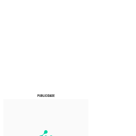
PUBLICIDADE