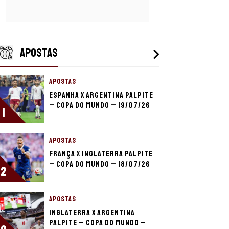
APOSTAS
APOSTAS
Espanha x Argentina palpite
– Copa do Mundo – 19/07/26
1
APOSTAS
França x Inglaterra palpite
– Copa do Mundo – 18/07/26
2
APOSTAS
Inglaterra x Argentina
palpite – Copa do Mundo –