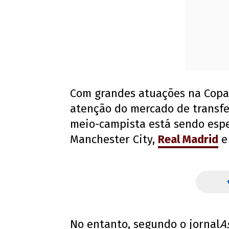
Com grandes atuações na Copa
atenção do mercado de transfe
meio-campista está sendo espe
Manchester City,
Real Madrid
e 
No entanto, segundo o jornal
A