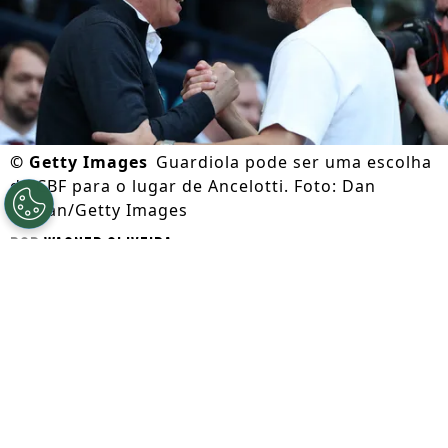
©
Getty Images
Guardiola pode ser uma escolha
da CBF para o lugar de Ancelotti. Foto: Dan
Mullan/Getty Images
Por
Wagner Oliveira
Segue a gente no Google!
Antes de qualquer coisa,
Ancelotti está na
mira da seleção italiana
.
Paolo Maldini
,