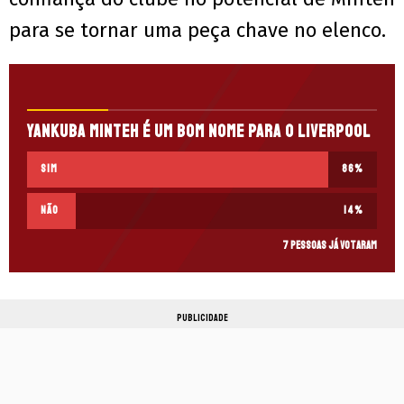
para se tornar uma peça chave no elenco.
Yankuba Minteh é um bom nome para o Liverpool
Sim
86
%
Não
14
%
7 pessoas já votaram
PUBLICIDADE