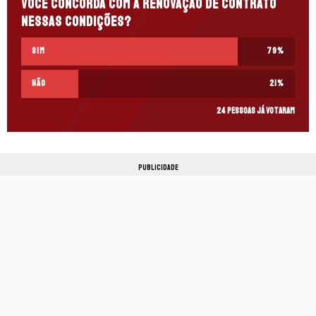
Você concorda com a renovação de contrato
nessas condições?
Sim
79
%
Não
21
%
24 pessoas já votaram
PUBLICIDADE