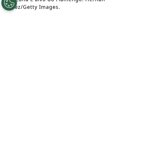
Cortez/Getty Images.
Por
Lauren Berger
Segue a gente no Google!
Sem Thiago Almada, que assinou com o
River Plate, o
Flamengo
foi ao mercado
argentino e buscou um plano B. Agora, o
alvo da equipe carioca é
Alex Luna
,
argentino de 22 anos que atua no
Instituto Córdoba
. Mas, afinal, quem é o
jovem e como ele poderia agregar ao setor
ofensivo do Rubro-Negro?