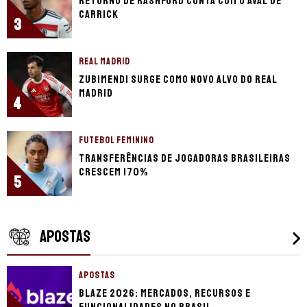
Retorno de Rashford conta com o aval de
Carrick
3
REAL MADRID
Zubimendi surge como novo alvo do Real
Madrid
4
FUTEBOL FEMININO
Transferências de jogadoras brasileiras
crescem 170%
5
APOSTAS
APOSTAS
Blaze 2026: mercados, recursos e