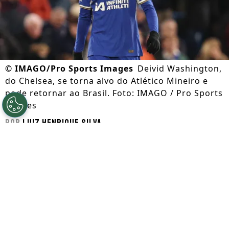
©
IMAGO/Pro Sports Images
Deivid Washington,
do Chelsea, se torna alvo do Atlético Mineiro e
pode retornar ao Brasil. Foto: IMAGO / Pro Sports
Images
Por
Luiz Henrique Silva
Segue a gente no Google!
O atacante
Deivid Washington
surgiu no
Santos
como um dos atacantes mais