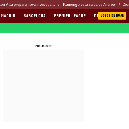
on Villa prepara nova investida ...
Flamengo veta saída de Andrew
Zio
 MADRID
BARCELONA
PREMIER LEAGUE
MANCHESTER CITY
JOGOS DE HOJE
PUBLICIDADE