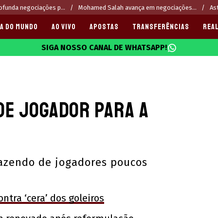
ofunda negociações p...
Mohamed Salah avança em negociações...
Ast
A DO MUNDO
AO VIVO
APOSTAS
TRANSFERÊNCIAS
REAL
SIGA NOSSO CANAL DE WHATSAPP!
025
de jogador para a
fazendo de jogadores poucos
ontra ‘cera’ dos goleiros