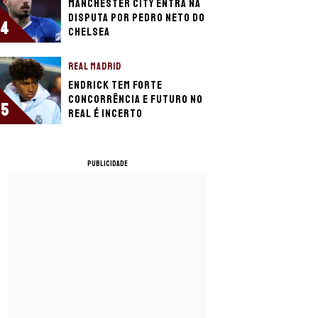
Manchester City entra na
disputa por Pedro Neto do
4
Chelsea
REAL MADRID
Endrick tem forte
concorrência e futuro no
5
Real é incerto
PUBLICIDADE