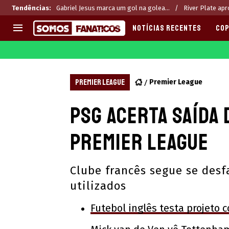
Tendências
:
Gabriel Jesus marca um gol na golea...
River Plate apr
NOTÍCIAS RECENTES
COP
EUROPA
APOSTAS
CHAMPIONS LEAGUE
Melhores sites de apostas 2
PREMIER LEAGUE
Premier League
LIGUE 1
Últimas
PSG acerta saída 
LA LIGA
CASAS DE APOSTAS
PREMIER LEAGUE
CÓDIGOS e OFERTAS
Premier League
SERIE A
APPS
BUNDESLIGA
RANKINGS
Clube francês segue se des
LIGA PORTUGUESA
utilizados
EUROPA LEAGUE
Futebol inglês testa projeto c