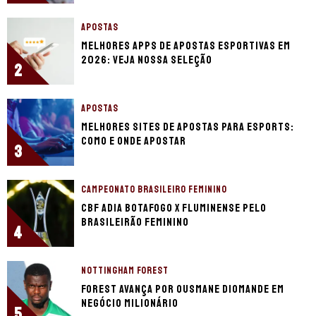
APOSTAS
Melhores apps de apostas esportivas em
2026: veja nossa seleção
2
APOSTAS
Melhores sites de apostas para eSports:
como e onde apostar
3
CAMPEONATO BRASILEIRO FEMININO
CBF adia Botafogo x Fluminense pelo
Brasileirão Feminino
4
NOTTINGHAM FOREST
Forest avança por Ousmane Diomande em
negócio milionário
5