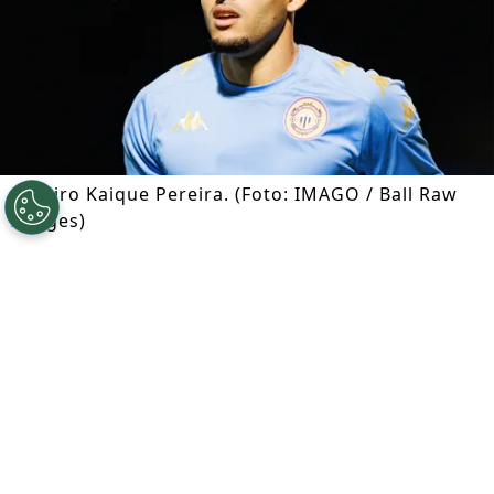
Goleiro Kaique Pereira. (Foto: IMAGO / Ball Raw
Images)
Por
Ian Gali
Segue a gente no Google!
O
Palmeiras
quer manter
Kaique Pereira
no elenco. Após uma temporada de
empréstimo ao
CD Nacional,
de Portugal, o