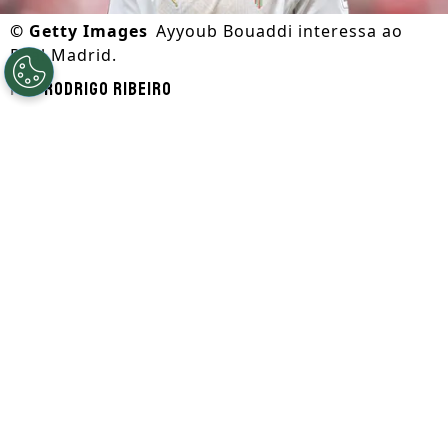
©
Getty Images
Ayyoub Bouaddi interessa ao
Real Madrid.
Por
Rodrigo Ribeiro
Segue a gente no Google!
De acordo com informações apuradas pelo
jornalista José Félix Díaz, o Real Madrid
está monitorando jovens talentos e
acompanha as situações de
Adam
Wharton, Ayyoub Bouaddi e Kees Smit.
Os três jogadores entraram no radar do