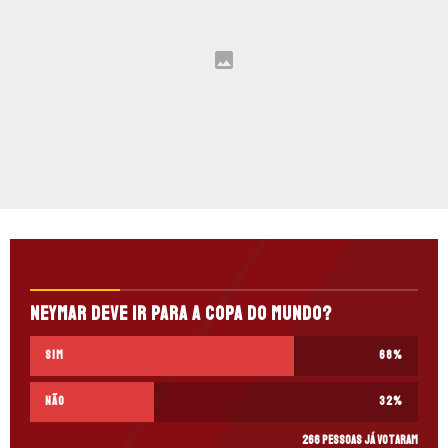
Neymar deve ir para a Copa do Mundo?
Sim
68
%
Não
32
%
266 pessoas já votaram