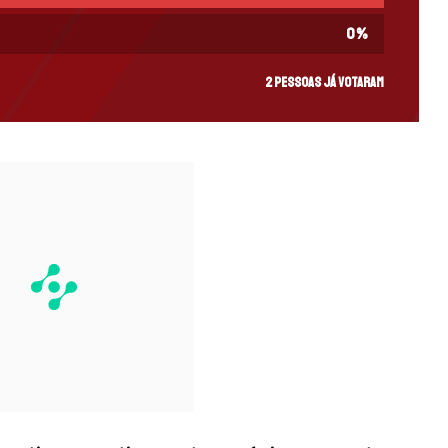
0
%
2 pessoas já votaram