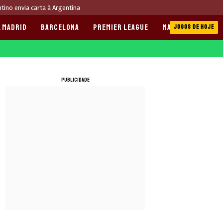
ntino envia carta à Argentina
 MADRID
BARCELONA
PREMIER LEAGUE
MANCHESTER CITY
JOGOS DE HOJE
PUBLICIDADE