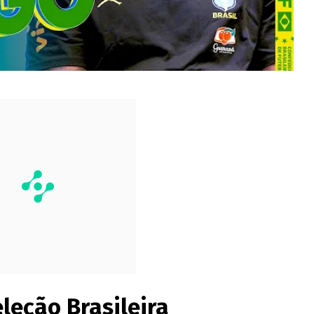
leção Brasileira