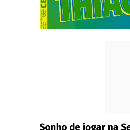
Sonho de jogar na Se