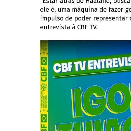
“Estar atrás do Haaland, busca
ele é, uma máquina de fazer go
impulso de poder representar o
entrevista à CBF TV.