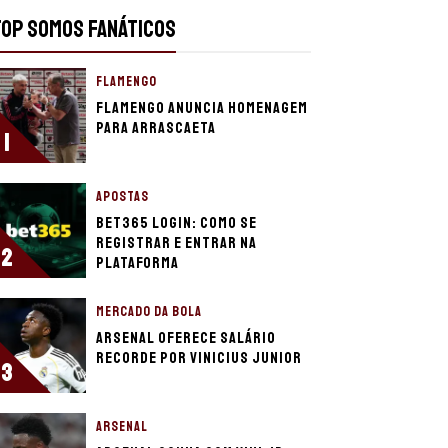
TOP SOMOS FANÁTICOS
FLAMENGO
Flamengo anuncia homenagem
para Arrascaeta
1
APOSTAS
bet365 login: como se
registrar e entrar na
2
plataforma
MERCADO DA BOLA
Arsenal oferece salário
recorde por Vinicius Junior
3
ARSENAL