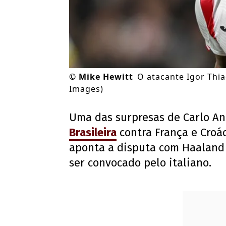
©
Mike Hewitt
O atacante Igor Thi
Images)
Uma das surpresas de Carlo An
Brasileira
contra França e Croác
aponta a disputa com Haaland 
ser convocado pelo italiano.