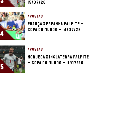
3
15/07/26
APOSTAS
França x Espanha palpite –
Copa do Mundo – 14/07/26
4
APOSTAS
Noruega x Inglaterra palpite
– Copa do Mundo – 11/07/26
5