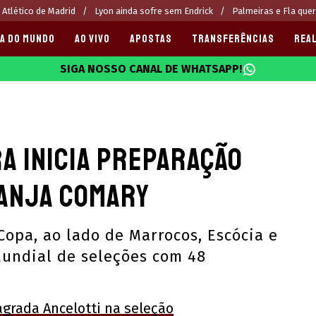
 Atlético de Madrid
Lyon ainda sofre sem Endrick
Palmeiras e Fla que
A DO MUNDO
AO VIVO
APOSTAS
TRANSFERÊNCIAS
REAL
SIGA NOSSO CANAL DE WHATSAPP!
025
a inicia preparação
ranja Comary
Copa, ao lado de Marrocos, Escócia e
 Mundial de seleções com 48
 agrada Ancelotti na seleção