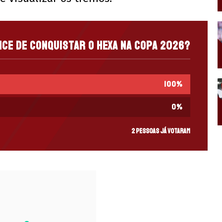
nce de conquistar o hexa na Copa 2026?
100
%
0
%
2 pessoas já votaram