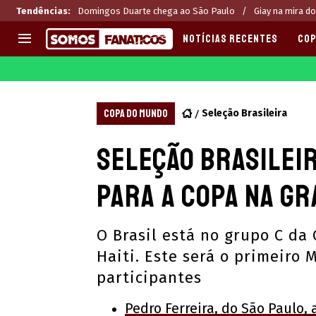
Tendências
:
Domingos Duarte chega ao São Paulo
Giay na mira do
NOTÍCIAS RECENTES
COP
EUROPA
APOSTAS
CHAMPIONS LEAGUE
Melhores sites de apostas 2
COPA DO MUNDO
Seleção Brasileira
LIGUE 1
Últimas
Seleção Brasileir
LA LIGA
CASAS DE APOSTAS
PREMIER LEAGUE
CÓDIGOS e OFERTAS
para a Copa na G
SERIE A
APPS
BUNDESLIGA
RANKINGS
O Brasil está no grupo C da 
LIGA PORTUGUESA
Haiti. Este será o primeiro
EUROPA LEAGUE
participantes
Pedro Ferreira, do São Paulo,