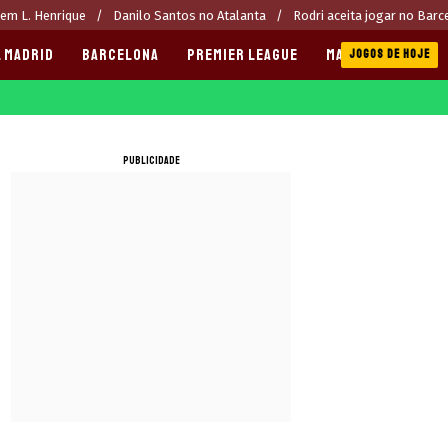
rem L. Henrique
Danilo Santos no Atalanta
Rodri aceita jogar no Barc
 MADRID
BARCELONA
PREMIER LEAGUE
MANCHESTER CITY
JOGOS DE HOJE
PUBLICIDADE