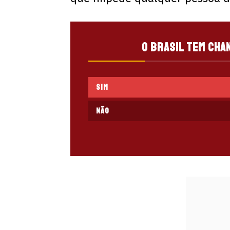
O Brasil tem cha
SIM
NÃO