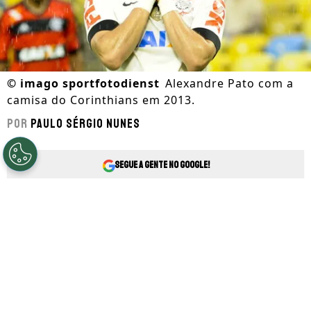
©
imago sportfotodienst
Alexandre Pato com a
camisa do Corinthians em 2013.
Por
Paulo Sérgio Nunes
Segue a gente no Google!
Notícias sobre Alexandre Pato
Alexandre Pato
é um dos jogadores
brasileiro que mais geraram expectativas
na última década. Isso porque o atacante,