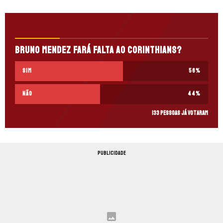
Bruno Mendez fará falta ao Corinthians?
Sim
56
%
Não
44
%
133 pessoas já votaram
PUBLICIDADE