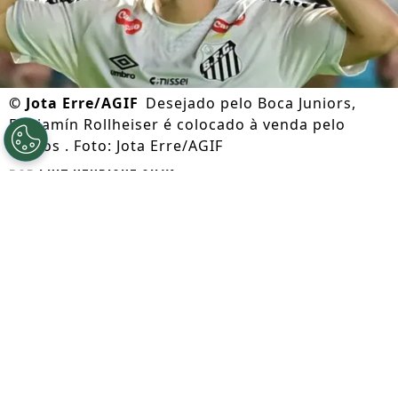
©
Jota Erre/AGIF
Desejado pelo Boca Juniors,
Benjamín Rollheiser é colocado à venda pelo
Santos . Foto: Jota Erre/AGIF
Por
Luiz Henrique Silva
Segue a gente no Google!
O
Santos
investiu 11 milhões de euros (R$
64 milhões) para tirar
Benjamín Rollheiser
do Benfica em fevereiro de 2025. De lá
para cá, a diretoria, assim como a Nação