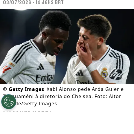
03/07/2026 - 14:46hs BRT
©
Getty Images
Xabi Alonso pede Arda Guler e
Tchouaméni à diretoria do Chelsea. Foto: Aitor
Alcalde/Getty Images
Por
Wagner Oliveira
Segue a gente no Google!